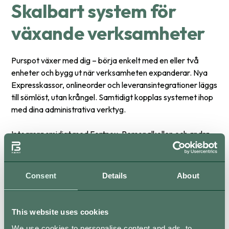
Skalbart system för
växande verksamheter
Purspot växer med dig – börja enkelt med en eller två
enheter och bygg ut när verksamheten expanderar. Nya
Expresskassor, onlineorder och leveransintegrationer läggs
till sömlöst, utan krångel. Samtidigt kopplas systemet ihop
med dina administrativa verktyg.
Integrera smidigt med Fortnox, Personalkollen och andra
lösningar för ekonomi, personal och rapportering, så att
allt alltid är uppdaterat i realtid. Oavsett om du driver en
liten foodtruck eller en kedja med flera restauranger får du
Consent
Details
About
ett system som skalar med verksamheten, ger full
överblick och frigör tid för det viktigaste – att driva och
utveckla din restaurang.
This website uses cookies
We use cookies to personalise content and ads, to