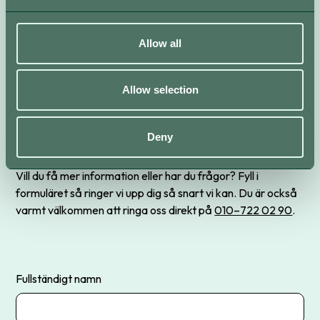
Kontakta oss
Allow all
Kom i kontakt med oss
Allow selection
snabbt och enkelt.
Deny
Vill du få mer information eller har du frågor? Fyll i
formuläret så ringer vi upp dig så snart vi kan. Du är också
varmt välkommen att ringa oss direkt på
010–722 02 90
.
Fullständigt namn