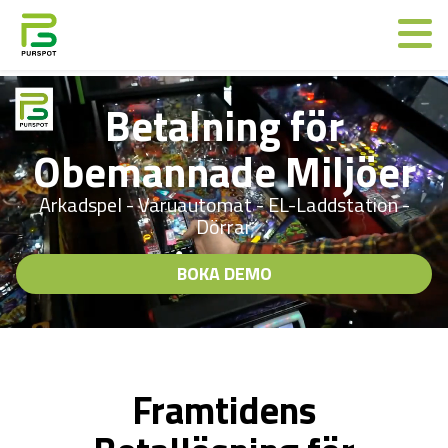
Betalning för
Obemannade Miljöer
Arkadspel - Varuautomat - EL-Laddstation -
Dörrar
BOKA DEMO
Framtidens