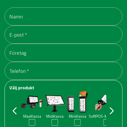
Välj produkt
MaxiKassa
MidiKassa
MiniKassa
SoftPOS-MobilKassa
K