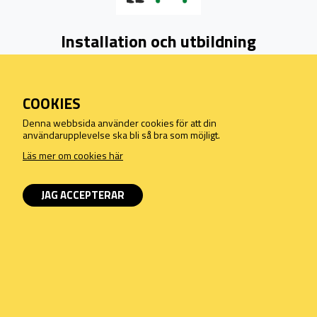
Installation och utbildning
Kundansvarig installerar betallösningen och utbildar er
personal.
COOKIES
Denna webbsida använder cookies för att din
användarupplevelse ska bli så bra som möjligt.
Läs mer om cookies här
Betalsätt
JAG ACCEPTERAR
Purspot är integrerat med flertalet betalsätt för enkel, säker
och snabb betalning.